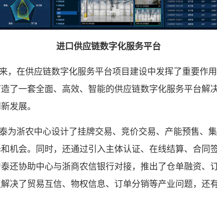
进口供应链数字化服务平台
来，
在
供应链
数字化服务平台项目建设中发挥了重要作用
打造了一套全面、高效、智能的供应链数字化服务平台解
创新发展
。
泰为浙农中心设计了挂牌交易、竞价交易、产能预售、集
择和机会。同时，还通过引入主体认证、在线结算、合同
安泰还协助中心与浙商农信银行对接，推出了仓单融资、
仅解决了贸易互信、物权信息、订单分销等产业问题，还