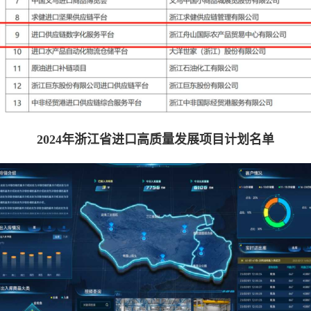
2024
年浙江省进口高质量发展项目计划名单