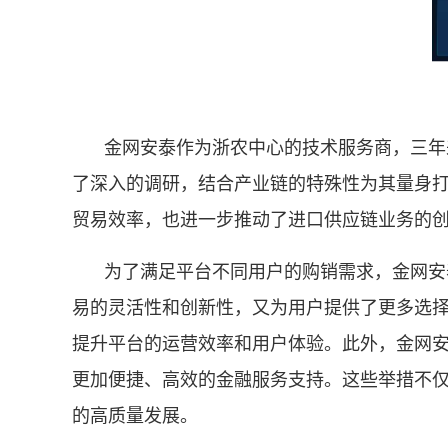
金网安泰作为浙农中心的技术服务商，
三年
了深入的调研，结合产业链的特殊性为其量身
贸易效率，也进一步推动了进口供应链业务的
为了满足平台不同用户的购销需求，金网安
易的灵活性和创新性，又为用户提供了更多选
提升平台的运营效率和用户体验。此外，金网
更加便捷、高效的金融服务支持。这些举措不
的高质量发展。